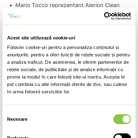
Mario Tocco reprezentant Alerion Clean
Power
Răzvan Ionescu reprezentant Enery
Operation
Acest site utilizează cookie-uri
Dana Dinescu reprezentanta PNE Wind
Romania Energy Holding
Folosim cookie-uri pentru a personaliza conținutul și
Radu Enache reprezentant Aukera Energy
anunțurile, pentru a oferi funcții de rețele sociale și pentru
a analiza traficul. De asemenea, le oferim partenerilor de
Sub coordonarea conducerii actuale, RWEA va continua
rețele sociale, de publicitate și de analize informații cu
promovarea energiei regenerabile şi a tranziţiei energetice în
privire la modul în care folosiți site-ul nostru. Aceștia le
România. Vorbim despre o asociație în plină expansiune,
foarte receptivă la nevoile industriei și mereu prezentă în
pot combina cu alte informații oferite de dvs. sau culese
dezbaterile la nivel naţional şi european. Reglementările și
în urma folosirii serviciilor lor.
actele legislative care stau la baza dezvoltării surselor
regenerabile necesită consecvență și armonizare cu liniile
directoare europene, iar RWEA va semnala și aborda în mod
continuu discrepanțele care ar putea perturba sau periclita
Selecția
dezvoltarea surselor regenerabile.
Necesare
consimțământului
RWEA caută în mod activ să aducă o contribuție pentru
industrie și își propune să identifice subiecte de interes,