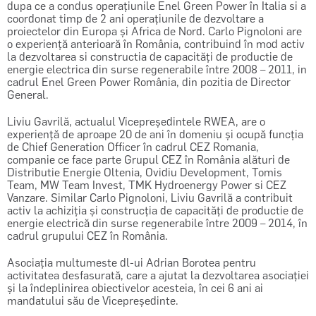
dupa ce a condus operațiunile Enel Green Power în Italia si a
coordonat timp de 2 ani operațiunile de dezvoltare a
proiectelor din Europa și Africa de Nord. Carlo Pignoloni are
o experiență anterioară în România, contribuind în mod activ
la dezvoltarea si constructia de capacități de productie de
energie electrica din surse regenerabile între 2008 – 2011, in
cadrul Enel Green Power România, din pozitia de Director
General.
Liviu Gavrilă, actualul Vicepreședintele RWEA, are o
experiență de aproape 20 de ani în domeniu și ocupă funcția
de Chief Generation Officer în cadrul CEZ Romania,
companie ce face parte Grupul CEZ în România alături de
Distributie Energie Oltenia, Ovidiu Development, Tomis
Team, MW Team Invest, TMK Hydroenergy Power si CEZ
Vanzare. Similar Carlo Pignoloni, Liviu Gavrilă a contribuit
activ la achiziția și construcția de capacități de productie de
energie electrică din surse regenerabile între 2009 – 2014, în
cadrul grupului CEZ în România.
Asociația multumeste dl-ui Adrian Borotea pentru
activitatea desfasurată, care a ajutat la dezvoltarea asociației
și la îndeplinirea obiectivelor acesteia, în cei 6 ani ai
mandatului său de Vicepreședinte.