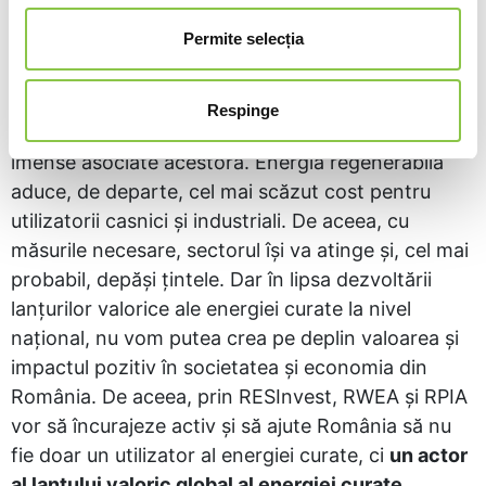
guvernamentali din România și europeni, precum
Permite selecția
și actori industriali cheie
, într-o chemare la
acțiune cu un scop comun: dezvoltarea lanțurilor
valorice robuste ale energiei curate în Sud-Estul
Respinge
Europei și atragerea oportunităților economice
imense asociate acestora. Energia regenerabilă
aduce, de departe, cel mai scăzut cost pentru
utilizatorii casnici și industriali. De aceea, cu
măsurile necesare, sectorul își va atinge și, cel mai
probabil, depăși țintele. Dar în lipsa dezvoltării
lanțurilor valorice ale energiei curate la nivel
național, nu vom putea crea pe deplin valoarea și
impactul pozitiv în societatea și economia din
România. De aceea, prin RESInvest, RWEA și RPIA
vor să încurajeze activ și să ajute România să nu
fie doar un utilizator al energiei curate, ci
un actor
al lanțului valoric global al energiei curate
.