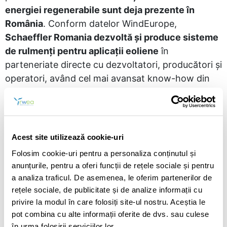
energiei regenerabile sunt deja prezente în
România
. Conform datelor WindEurope,
Schaeffler Romania dezvoltă și produce sisteme
de rulmenți pentru aplicații eoliene
în
parteneriate directe cu dezvoltatori, producători și
operatori, având cel mai avansat know-how din
domeniu. Dintre cei 4000 de angajați, 100 își
desfășoară activitatea în centrul de cercetare al
companiei din Brașov. Dezvoltarea noilor lanțuri
valorice va avea impact direct asupra numărului de
Acest site utilizează cookie-uri
locuri de muncă și a valorii economice generate.
Folosim cookie-uri pentru a personaliza conținutul și
Conform datelor IEA, în lanțurile valorice ale
anunțurile, pentru a oferi funcții de rețele sociale și pentru
energiei curate,
pentru fiecare milion de Euro
a analiza traficul. De asemenea, le oferim partenerilor de
cheltuit sunt create în medie 9 locuri de muncă
.
rețele sociale, de publicitate și de analize informații cu
SolarPower Europe estimează că România are al
privire la modul în care folosiți site-ul nostru. Aceștia le
pot combina cu alte informații oferite de dvs. sau culese
șaselea potențial de crearea a locurilor de muncă
în urma folosirii serviciilor lor.