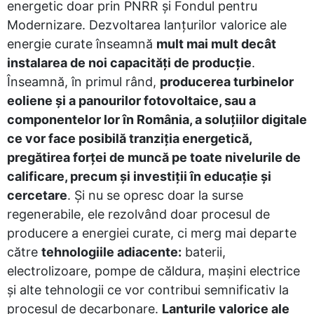
energetic doar prin PNRR și Fondul pentru
Modernizare. Dezvoltarea lanțurilor valorice ale
energie curate înseamnă
mult mai mult decât
instalarea de noi capacități de producție
.
Înseamnă, în primul rând,
producerea turbinelor
eoliene și a panourilor fotovoltaice, sau a
componentelor lor în România, a soluțiilor digitale
ce vor face posibilă tranziția energetică,
pregătirea forței de muncă pe toate nivelurile de
calificare, precum și investiții în educație și
cercetare
. Și nu se opresc doar la surse
regenerabile, ele rezolvând doar procesul de
producere a energiei curate, ci merg mai departe
către
tehnologiile adiacente:
baterii,
electrolizoare, pompe de căldura, mașini electrice
și alte tehnologii ce vor contribui semnificativ la
procesul de decarbonare.
Lanțurile valorice ale