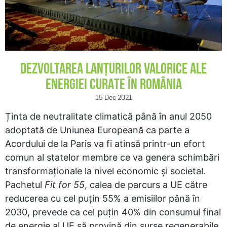
REGISTER
DEZVOLTAREA LANȚURILOR VALORICE ALE
ENERGIEI CURATE ÎN ROMÂNIA
15 Dec 2021
Ținta de neutralitate climatică până în anul 2050
adoptată de Uniunea Europeană ca parte a
Acordului de la Paris va fi atinsă printr-un efort
comun al statelor membre ce va genera schimbări
transformaționale la nivel economic și societal.
Pachetul
Fit for 55
, calea de parcurs a UE către
reducerea cu cel puțin 55% a emisiilor până în
2030, prevede ca cel puțin 40% din consumul final
de energie al UE să provină din surse regenerabile.