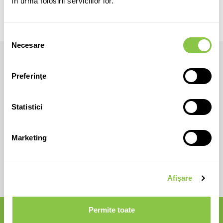
în urma folosirii serviciilor lor.
tranziția energetică.
Selecția
Necesare
consimțământului
Preferinţe
Statistici
Marketing
Afişare
Permite toate