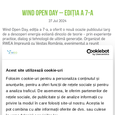
Wind Open Day – ediția a 7-a
27 Jul 2024
Wind Open Day, ediția a 7-a, a oferit o nouă ocazie publicului larg
de a descoperi energia eoliană dincolo de teorie – prin experiențe
REGISTER
practice, dialog și tehnologii de ultimă generație. Organizat de
RWEA împreună cu Vestas România, evenimentul a reunit
studenți, tineri ingineri, voluntari, parteneri din industrie și
jurnaliști într-un cadru educațional și interactiv.
Găzduit la centrul Vestas din Mihail Kogălniceanu, programul a
inclus tururi ghidate, demonstrații tehnice și sesiuni de întrebări și
Acest site utilizează cookie-uri
răspunsuri cu specialiști din domeniu. Participanții au avut șansa
să înțeleagă concret cum funcționează turbinele eoliene, ce
Folosim cookie-uri pentru a personaliza conținutul și
presupune mentenanța lor și ce perspective de carieră oferă
anunțurile, pentru a oferi funcții de rețele sociale și pentru
industria regenerabilelor.
a analiza traficul. De asemenea, le oferim partenerilor de
Vestas România, lider în servicii de mentenanță eoliană, operează
rețele sociale, de publicitate și de analize informații cu
în prezent o flotă de peste 1,4 GW și dezvoltă noi proiecte,
privire la modul în care folosiți site-ul nostru. Aceștia le
precum Vifor (192 MW), în paralel cu extinderea rețelei sale de
centre de service. Prin astfel de inițiative, compania contribuie
pot combina cu alte informații oferite de dvs. sau culese
activ la profesionalizarea sectorului și la apropierea publicului de