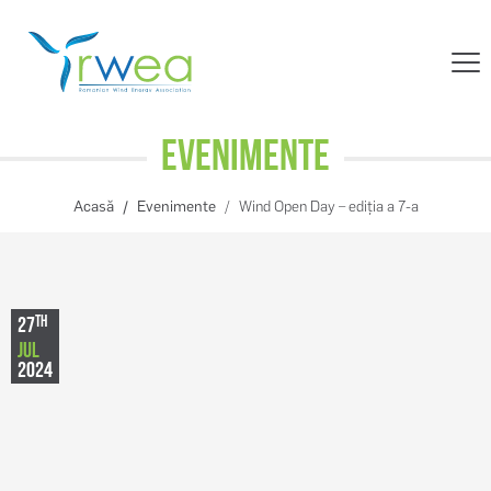
Evenimente
Acasă
Evenimente
Wind Open Day – ediția a 7-a
TH
27
JUL
2024