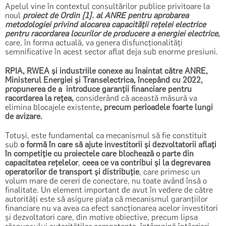
Apelul vine în contextul consultărilor publice privitoare la
noul
proiect de Ordin [1]. al ANRE pentru aprobarea
metodologiei privind alocarea capacității rețelei electrice
pentru racordarea locurilor de producere a energiei electrice
,
care, în forma actuală, va genera disfuncționalități
semnificative în acest sector aflat deja sub enorme presiuni.
RPIA, RWEA și industriile conexe au înaintat către ANRE,
Ministerul Energiei și Transelectrica, începând cu 2022,
propunerea de a
introduce garanții financiare pentru
racordarea la rețea,
considerând că această măsură va
elimina blocajele existente
, precum perioadele foarte lungi
de avizare.
Totuși, este fundamental ca mecanismul să fie constituit
sub
o formă în care să ajute investitorii și dezvoltatorii aflați
în competiție cu proiectele care blochează o parte din
capacitatea rețelelor
,
ceea ce va contribui și la degrevarea
operatorilor de transport și distribuție
, care primesc un
volum mare de cereri de conectare, nu toate având însă o
finalitate. Un element important de avut în vedere de către
autorități este să asigure piața că mecanismul garanțiilor
financiare nu va avea ca efect sancționarea acelor investitori
și dezvoltatori care, din motive obiective, precum lipsa