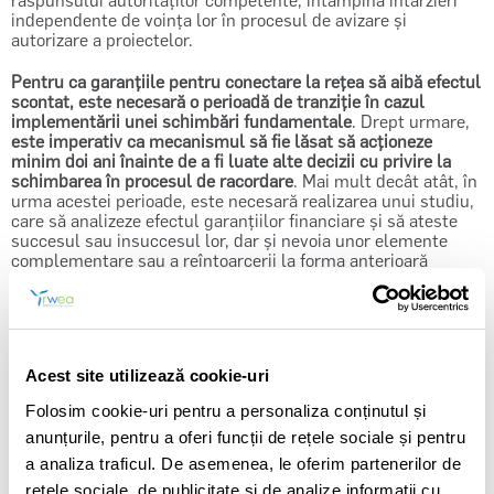
răspunsului autorităților competente, întâmpină întârzieri
independente de voința lor în procesul de avizare și
autorizare a proiectelor.
P
entru ca garanțiile pentru conectare la rețea să aibă efectul
scontat, este necesară o perioadă de tranziție în cazul
implementării unei schimbări fundamentale
. Drept urmare,
este imperativ ca mecanismul să fie lăsat să acționeze
minim doi ani înainte de a fi luate alte decizii cu privire la
schimbarea în procesul de racordare
. Mai mult decât atât, în
urma acestei perioade, este necesară realizarea unui studiu,
care să analizeze efectul garanțiilor financiare și să ateste
succesul sau insuccesul lor, dar și nevoia unor elemente
complementare sau a reîntoarcerii la forma anterioară
modificărilor.
Introducerea prematură a unor măsuri
adiționale, precum licitațiile pentru capacități
, conform
proiectului de ordin,
pe o piață nepregătită și într-o etapă
avansată de tranziție
(cu multe proiecte în diverse stadii de
dezvoltare și materializare)
este inoportună și de natură să
Acest site utilizează cookie-uri
afecteze investițiile
. Un astfel de mecanism, radical diferit
de reglementările în vigoare, va avea un impact considerabil
Folosim cookie-uri pentru a personaliza conținutul și
asupra materializării proiectelor existente, conducând la
anunțurile, pentru a oferi funcții de rețele sociale și pentru
întârzieri, și, inclusiv, la abandonarea lor, ceea ce poate
afecta ireparabil atingerea țintelor de neutralitate climatică
a analiza traficul. De asemenea, le oferim partenerilor de
asumate de România.
rețele sociale, de publicitate și de analize informații cu