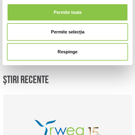
Autorității Naționale de Reglementare în Domeniul Energiei
din domeniul racordării utilizatorilor la rețeaua electrică de
Permite toate
interes public
[2]
Studiu-privind-racordarea-noilor-capacitati-de-
producere-a-energiei-electrice-din-surse-regenerabile.pdf
Permite selecția
(consiliulconcurentei.ro)
Respinge
Previous
Next
Știri recente